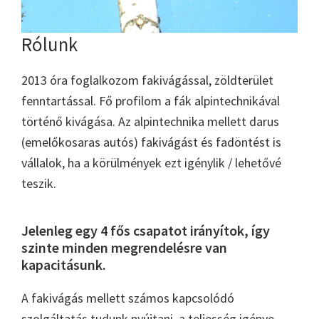
Rólunk
2013 óra foglalkozom fakivágással, zöldterület
fenntartással. Fő profilom a fák alpintechnikával
történő kivágása. Az alpintechnika mellett darus
(emelőkosaras autós) fakivágást és fadöntést is
vállalok, ha a körülmények ezt igénylik / lehetővé
teszik.
Jelenleg egy 4 fős csapatot irányítok, így
szinte minden megrendelésre van
kapacitásunk.
A fakivágás mellett számos kapcsolódó
szolgáltatás tudunk nyújtani, a teljesség igénye