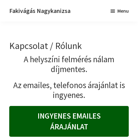
Skip
Skip
Fakivágás Nagykanizsa
Menu
to
to
Fakivagas
main
primary
Nagykanizsa
content
sidebar
Kapcsolat / Rólunk
A helyszíni felmérés nálam
díjmentes.
Az emailes, telefonos árajánlat is
ingyenes.
INGYENES EMAILES
ÁRAJÁNLAT